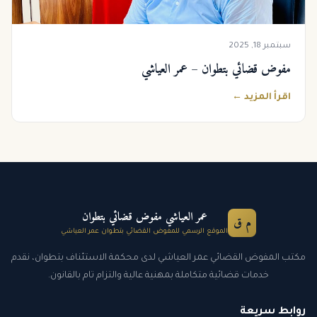
سبتمبر 18, 2025
مفوض قضائي بتطوان – عمر العياشي
اقرأ المزيد ←
عمر العياشي مفوض قضائي بتطوان
م ق
الموقع الرسمي للمفوض القضائي بتطوان عمر العياشي
مكتب المفوض القضائي عمر العياشي لدى محكمة الاستئناف بتطوان، نقدم
خدمات قضائية متكاملة بمهنية عالية والتزام تام بالقانون.
روابط سريعة