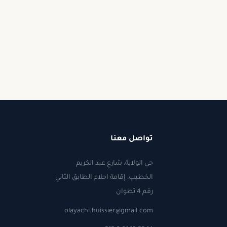
تواصل معنا
حي الولاية، شارع عبد الكريم
الخطيب، إقامة احلام الطابق الثاني
رقم 4 تطوان
olayachi.huissier@gmail.com