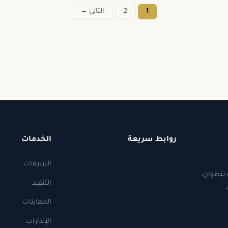
1
2
التالي ←
تعدد
صفحات
المقالات
روابط سريعة
الخدمات
التبليغات
بتطوان،
التنفيذ
.
المعاينات
الإنذارات