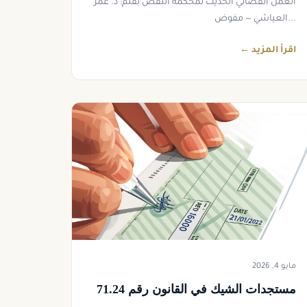
العمل القضائي الحديث لمحكمة النقض بقلم: ذ. عمر
العياشي — مفوض...
اقرأ المزيد ←
مايو 4, 2026
مستجدات الشيك في القانون رقم 71.24