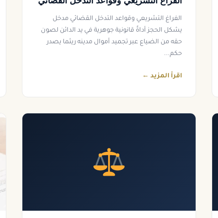
الفراغ التشريعي وقواعد التدخل القضائي
الفراغ التشريعي وقواعد التدخل القضائي مدخل
يشكل الحجز أداةً قانونية جوهرية في يد الدائن لصون
حقه من الضياع عبر تجميد أموال مدينه ريثما يصدر
حكم...
اقرأ المزيد ←