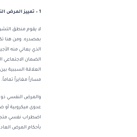
1 – تمييز المرض النفسي المهني عن غيره
لا يقوم منطق التشري
بمصدره. ومن هنا تك
الذي يعاني منه الأج
العلاقة السببية بين
مساراً مغايراً تماماً.
والمرض النفسي ذو ا
عدوى ميكروبية أو ضع
اضطراب نفسي متجذّر.
بأحكام المرض العادي 