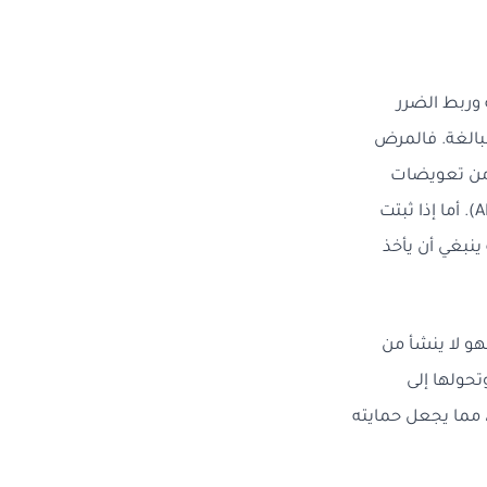
 وربط الضرر
بالغة. فالمرض
ه من تعويضات
الضمان الاجتماعي المحددة زمنياً بـ 26 أسبوعاً، وكذا من التأمين الإجباري عن المرض (AMO). أما إذا ثبتت
ينبغي أن يأخذ
و لا ينشأ من
تحولها إلى
 مما يجعل حمايته