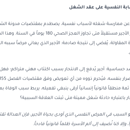
ر عن ممارسة شغله لأسباب نفسية، يصطدم بمقتضيات مدونة الشغ
تُجيز للمشغل اعتبار الأجير مستقيلاً متى تجاوز العجز الصحي 180 ي
المقاولة، يُفضي إلى نتيجة صادمة: الأجير الذي يعاني مرضاً سببه ا
 حساسية: أجير يُدفع إلى الانتحار بسبب اكتئاب مهني متراكم؛ فهل يُ
201؟ أم أن ثمة منطقاً قانونياً إنسانياً أرقى ينبغي تفعيله، يربط سبب الوفا
ار باعتباره حادثة شغل مميتة متى ثبتت العلاقة السببية؟
 السبب في المرض النفسي الذي أودى بحياة الأجير، فإن العدالة تقت
 وإلا كنا نُضيف إلى ألم الأسرة ظلماً قانونياً فادحاً.