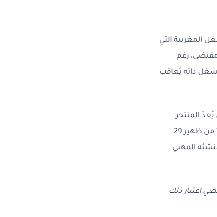
ل المغربية التي
وماً في السنة. وهذا المقتضى، رغم
لشغل ذاته يُعاقب
عدّ المنتحر
متسبباً عمداً في الإضرار بنفسه، فيُحرم ذووه من أي تعويض وفق مقتضيات الفصل 155 من ظهير 29
ة بمنشئه المهني
ضي اعتبار ذلك