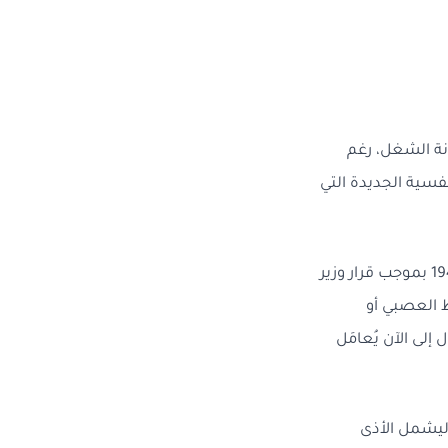
نة الشغل، رغم
نفسية الجديدة التي
وتزداد الصورة قتامةً حين ننظر إلى جداول الأمراض المهنية المضافة إلى ظهير 31 ماي 1943 بموجب قرار وزير
سي أو الضغط العصبي أو
إلى الآن يُعامَل
ادثة ليشمل الأذى