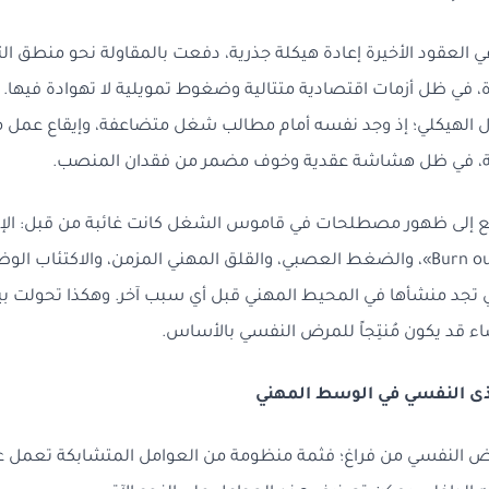
العقود الأخيرة إعادة هيكلة جذرية، دفعت بالمقاولة نحو منطق ال
ة، في ظل أزمات اقتصادية متتالية وضغوط تمويلية لا تهوادة فيها. و
ال الهيكلي؛ إذ وجد نفسه أمام مطالب شغل متضاعفة، وإيقاع عمل 
ة، في ظل هشاشة عقدية وخوف مضمر من فقدان المنصب.
ع إلى ظهور مصطلحات في قاموس الشغل كانت غائبة من قبل: الإنه
بات يُعرف اليوم بـ«Burn out»، والضغط العصبي، والقلق المهني المزمن، والاكتئ
تي تجد منشأها في المحيط المهني قبل أي سبب آخر. وهكذا تحولت ب
ء قد يكون مُنتِجاً للمرض النفسي بالأساس.
لمرض النفسي من فراغ؛ فثمة منظومة من العوامل المتشابكة تعمل 