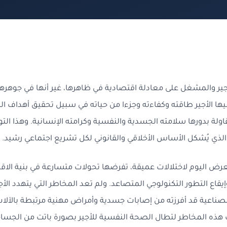
جير والمشغل
على معادلة اقتصادية في ظاهرها، غير أنها في جوهرها
فيها الأجير طاقته وكفاءته وجزءا من حياته في سبيل تحقيق أهداف ال
ولة بدورها سلامته الجسدية والنفسية وكرامته الإنسانية. وهذا التو
لذي يُشكل الأساس الأخلاقي والقانوني لكل تشريع اجتماعي رشيد.
يتعرض اليوم لاختلالات عميقة، تفرضها تحولات متسارعة في بنية الاق
يقاع التطور التكنولوجي المتصاعد. ولم تعد المخاطر التي يتهدد الأج
الصناعية قد أفرزته من إصابات جسدية وأمراض مهنية مرتبطة بالآلات
ت هذه المخاطر لتطال الصحة النفسية للأجير بصورة باتت من الجسا