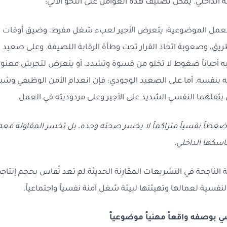
ه الداخلي. يمكن تصنيف هذه العوامل على النحو الآتي:
مل الموضوعية: يتعرض الأجير لعبء شغل مفرط، وضيق أوقات الإن
يق، وصعوبة اتخاذ القرار تحت وطأة الرقابة اللصيقة. وعلى صعيد ب
ليه أحياناً ضغوط لا تخلو من قسوة وتشدد، أو يتعرض لتحرش معنو
ته بنفسه. أما على الصعيد الوجودي: فإن انعدام الأمن الوظيفي و
ن بثقلهما النفسي الشديد على الأجير وعلى مردوديته في العمل.
 ضغطاً نفسياً متراكماً لا يخسر صحته وحده، بل تخسر المقاولة معه ج
اسكها الداخلي.
لة الناجحة في التشريعات المقارنة الحديثة لم تعد تُقاس بحجم إنتا
فسية لعمالها وتهيئتها لبيئة شغل آمنة نفسياً واجتماعياً.
سي بوصفه واقعاً مهنياً موضوعياً