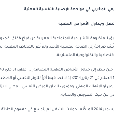
ريعي المغربي في مواجهة الإصابة النفسية المهنية
للمنظومة التشريعية الاجتماعية المغربية عن فراغ مُقلق: فمدو
تُشِر صراحةً إلى الصحة النفسية للأجير، ولم تُقر بالمخاطر المهنية ال
قتصادية والتكنولوجية المتسارعة.
التشغيل رقم 14/160 الصادر في 21 يناير 2014؛ إذ لا نجد فيها أثراً للتوتر النف
مزمن أو الإنهاك المهني. ومؤدى ذلك أن المرض النفسي المهني لا يزال 
ي من حيث التعويض والحماية.
وكذا فإن ظهير 29 ديسمبر 2014 المنظِّم لحوادث الشغل لم يتوسع في مفهوم الح