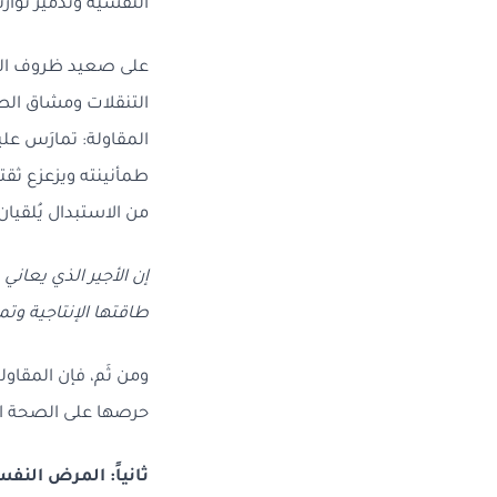
النفسية وتدمير توازن
على صعيد ظروف الع
التنقلات ومشاق الطر
المقاولة: تمارَس ع
طمأنينته ويزعزع ثق
من الاستبدال يُلقيا
إن الأجير الذي يعاني
طاقتها الإنتاجية وتم
ومن ثَم، فإن المقاو
حرصها على الصحة الن
ثانياً: المرض النف